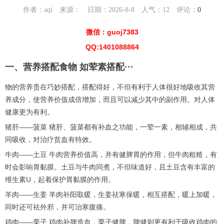
作者：aqi 来源： 日期：2026-8-8 人气：
12
评论：
0
微信：guoj7383
QQ:1401088864
一、营养搭配食物 如荤素搭配···
物的营养贵在巧妙搭配，搭配得好，不但有利于人体很好地吸收其营
养成分，使营养价值成倍增加，而且可以减少其中的副作用。对人体
健康更为有利。
猪肝——菠菜 猪肝、菠菜都有补血之功能，一荤一素，相辅相成，共
同吸收，对治疗贫血有特效。
牛肉——土豆 牛肉营养价值高，并有健脾胃的作用，但牛肉粗糙，有
时会影响胃黏膜。土豆与牛肉同煮，不但味道好，且土豆含有丰富的
维生素U，起着保护胃黏膜的作用。
羊肉——生姜 羊肉补阳取暖，生姜祛寒保暖，相互搭配，暖上加暖，
同时还可祛外邪，并可治寒腹痛。
鸡肉——栗子 鸡肉补脾造血，栗子健脾，脾健则更有利于吸收鸡肉的