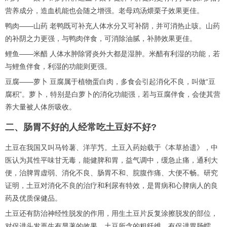
营养成分，造血机能也会随之增强。老母鸡汤煨栗子效果更佳。
鸭肉——山药 老鸭既可补充人体水分又可补阴，并可消热止咳。山药
的补阴之力更强，与鸭肉伴食，可消除油腻，补肺效果更佳。
鲤鱼——米醋 人体水肿除肾炎外大都是湿肿。米醋有利湿的功能，若
与鲤鱼伴食，利湿的功能则更强。
豆腐——萝卜 豆腐属于植物蛋白肉，多食会引起消化不良，叫做“豆
腐积”。萝卜，特别是白萝卜的消化功能强，若与豆腐伴食，会使其营
养大量被人体所吸收。
二、肠胃不好的人经常吃土豆好不好?
土豆在我国又叫马铃薯、洋芋艿。土豆入药始载于《本草拾遗》，中
医认为其性平味甘无毒，能健脾和胃，益气调中，缓急止痛，通利大
便，治脾胃虚弱、消化不良、肠胃不和、脘腹作痛、大便不畅。研究
证明，土豆对消化不良的治疗和利尿有特效，是胃病和心脾病人的良
药及优质保健品。
土豆还有防治神经性脱发的作用，用生土豆片反复涂擦脱发的部位，
对促进头发再生有显著的效果。土豆所含的粗纤维，有促进胃肠蠕