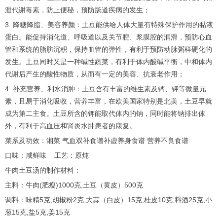
泄代谢毒素，防止便秘，预防肠道疾病的发生；
3. 降糖降脂、美容养颜：土豆能供给人体大量有特殊保护作用的黏液
蛋白。能促持消化道、呼吸道以及关节腔、浆膜腔的润滑，预防心血
管和系统的脂肪沉积，保持血管的弹性，有利于预防动脉粥样硬化的
发生。土豆同时又是一种碱性蔬菜，有利于体内酸碱平衡，中和体内
代谢后产生的酸性物质，从而有一定的美容、抗衰老作用；
4. 补充营养、利水消肿：土豆含有丰富的维生素及钙、钾等微量元
素，且易于消化吸收，营养丰富，在欧美国家特别是北美，土豆早就
成为第二主食。土豆所含的钾能取代体内的钠，同时能将钠排出体
外，有利于高血压和肾炎水肿患者的康复。
菜系及功效：湘菜 气血双补食谱补虚养身食谱 营养不良食谱
口味：咸鲜味 工艺：原炖
牛肉土豆汤的制作材料：
主料：牛肉(肥瘦)1000克,土豆（黄皮）500克
调料：味精5克,胡椒粉2克,大蒜（白皮）15克,桂皮10克,料酒25克,小
葱15克,盐5克,姜15克