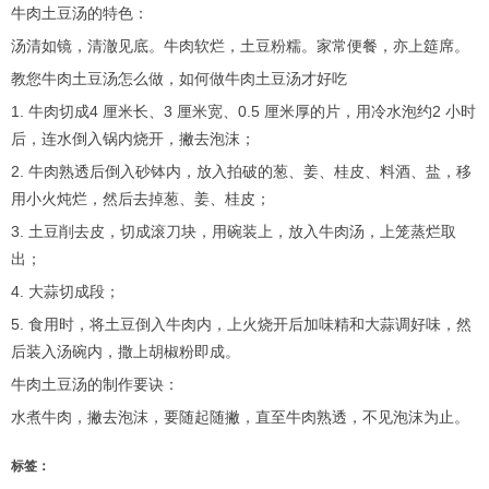
牛肉土豆汤的特色：
汤清如镜，清澈见底。牛肉软烂，土豆粉糯。家常便餐，亦上筵席。
教您牛肉土豆汤怎么做，如何做牛肉土豆汤才好吃
1. 牛肉切成4 厘米长、3 厘米宽、0.5 厘米厚的片，用冷水泡约2 小时
后，连水倒入锅内烧开，撇去泡沫；
2. 牛肉熟透后倒入砂钵内，放入拍破的葱、姜、桂皮、料酒、盐，移
用小火炖烂，然后去掉葱、姜、桂皮；
3. 土豆削去皮，切成滚刀块，用碗装上，放入牛肉汤，上笼蒸烂取
出；
4. 大蒜切成段；
5. 食用时，将土豆倒入牛肉内，上火烧开后加味精和大蒜调好味，然
后装入汤碗内，撒上胡椒粉即成。
牛肉土豆汤的制作要诀：
水煮牛肉，撇去泡沫，要随起随撇，直至牛肉熟透，不见泡沫为止。
标签：