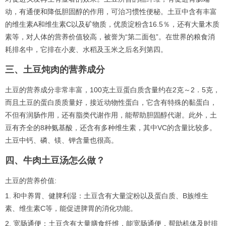
动，有通便和降低胆固醇的作用，可治习惯性便秘。土豆中含有丰富
的维生素A和维生素C以及矿物质，优质淀粉含16.5％，还有大量木质
素等，对人体的营养价值较高，被誉为“第二面包”。在世界的粮食消
耗排名中，它排在小麦、水稻及玉米之后名列第四。
三、土豆炖肉的营养成分
土豆的营养成分非常丰富，100克土豆蛋白质含量约在2克～2．5克，
而且土豆的蛋白质质量好，接近动物性蛋白，它含有特殊的黏蛋白，
不但有润肠作用，还有脂类代谢作用，能帮助胆固醇代谢。此外，土
豆有齐全的8种氨基酸，还含有多种维生素，其中VC的含量比较多。
土豆中钙、磷、镁、钾含量也很高。
四、牛肉土豆汤怎么做？
土豆的营养价值:
1. 和中养胃、健脾利湿：土豆含有大量淀粉以及蛋白质、B族维生
素、维生素C等，能促进脾胃的消化功能。
2. 宽肠通便：土豆含有大量膳食纤维，能宽肠通便，帮助机体及时排